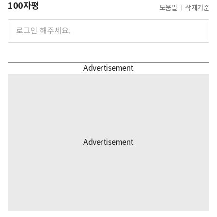
100자평
도움말
삭제기준