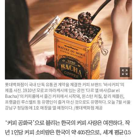
롯데백화점이 국내 단독 유통권 계약을 체결한 커피 브랜드 '바샤커피'의
제품 사진. 1910년 모로코 마라케시에 있는 궁전 '다르 엘 바샤(Dar el
Bacha)'의 커피룸에서 즐긴 커피에서 시작돼, 윈스턴 처칠, 찰리 채플린,
프랭클린 루스벨트 등 유명인이 즐겨 마신 것으로도 유명하다. 오늘 7월 서울
강남구 청담동에 1호 매장을 열 예정이다. /롯데백화점 제공
‘커피 공화국’으로 불리는 한국의 커피 사랑은 여전하다. 작
년 1인당 커피 소비량은 한국이 약 405잔으로, 세계 평균(15