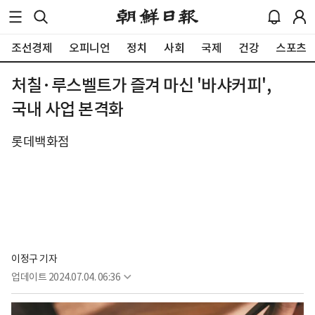
조선경제
오피니언
정치
사회
국제
건강
스포츠
처칠·루스벨트가 즐겨 마신 '바샤커피',
국내 사업 본격화
롯데백화점
이정구 기자
업데이트
2024.07.04. 06:36