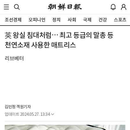
조선경제
오피니언
정치
사회
국제
건강
스포츠
英 왕실 침대처럼… 최고 등급의 말총 등
천연소재 사용한 매트리스
리브베터
김민정 객원기자
업데이트
2024.05.27. 13:34