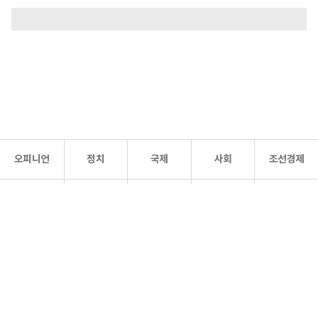
오피니언
정치
국제
사회
조선경제
문화·
조선
스포츠
건강
조선몰
연예
리더스
조선일보 공식 SNS
개인정보처리방침
사이트맵