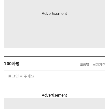
100자평
도움말
삭제기준