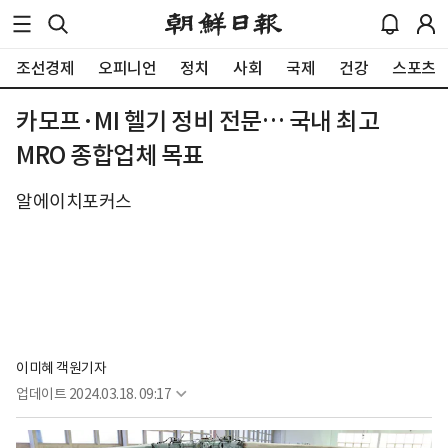
조선경제
오피니언
정치
사회
국제
건강
스포츠
카모프·MI 헬기 정비 전문… 국내 최고
MRO 종합업체 목표
알에이치포커스
이미혜 객원기자
업데이트
2024.03.18. 09:17