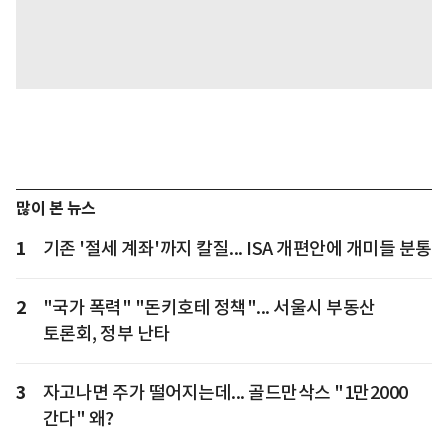
많이 본 뉴스
1
기존 '절세 계좌'까지 칼질... ISA 개편안에 개미들 분통
2
"국가 폭력" "돈키호테 정책"... 서울시 부동산
토론회, 정부 난타
3
자고나면 주가 떨어지는데... 골드만삭스 "1만2000
간다" 왜?