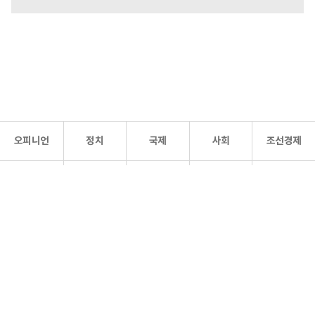
오피니언
정치
국제
사회
조선경제
문화·
조선
스포츠
건강
조선몰
연예
리더스
조선일보 공식 SNS
개인정보처리방침
사이트맵