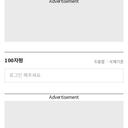
100자평
도움말
삭제기준