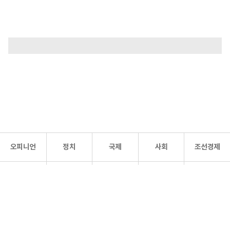
오피니언
정치
국제
사회
조선경제
문화·
조선
스포츠
건강
조선몰
연예
리더스
조선일보 공식 SNS