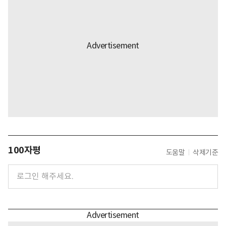
100자평
도움말
삭제기준