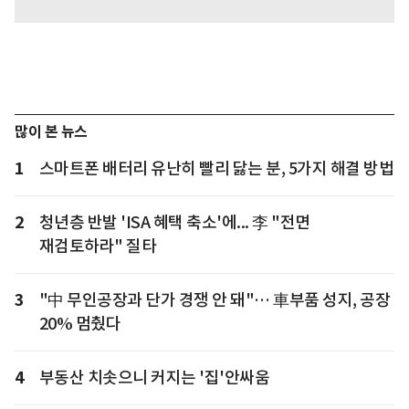
많이 본 뉴스
1
스마트폰 배터리 유난히 빨리 닳는 분, 5가지 해결 방법
2
청년층 반발 'ISA 혜택 축소'에... 李 "전면
재검토하라" 질타
3
"中 무인공장과 단가 경쟁 안 돼"… 車부품 성지, 공장
20% 멈췄다
4
부동산 치솟으니 커지는 '집'안싸움