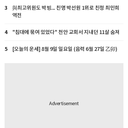
3
與최고위원도 박빙... 친명 박선원 1위로 친청 최민희
역전
4
"침대에 묶여 있었다" 천안 교회서 지내던 11살 숨져
5
[오늘의 운세] 8월 9일 일요일 (음력 6월 27일 乙卯)