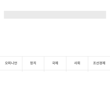
오피니언
정치
국제
사회
조선경제
문화·
조선
스포츠
건강
조선몰
연예
리더스
조선일보 공식 SNS