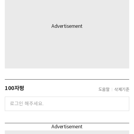
100자평
도움말
삭제기준