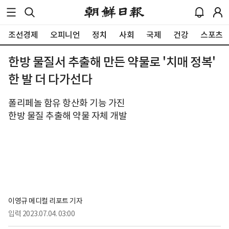
조선경제
오피니언
정치
사회
국제
건강
스포츠
한방 물질서 추출해 만든 약물로 '치매 정복'
한 발 더 다가선다
폴리페놀 함유 항산화 기능 가진
한방 물질 추출해 약물 자체 개발
이영규 메디컬 리포트 기자
입력
2023.07.04. 03:00