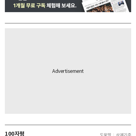
100자평
도움말
삭제기준