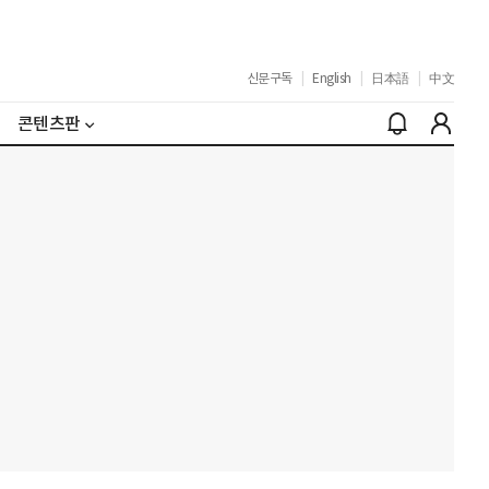
신문구독
|
English
|
日本語
|
中文
콘텐츠판