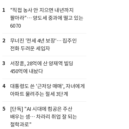
1
"직접 농사 안 지으면 내년까지
팔아라"… 양도세 중과에 떨고 있는
6070
2
무너진 '전세 4년 보장'… 집주인
전화 두려운 세입자
3
서장훈, 28억에 산 양재역 빌딩
450억에 내놨다
4
대통령도 쓴 '근저당 매매', 자녀에게
아파트 물려주는 절세 3단계
5
[단독] "AI 시대에 컴공은 주산
배우는 셈… 차라리 취업 잘 되는
철학과로"