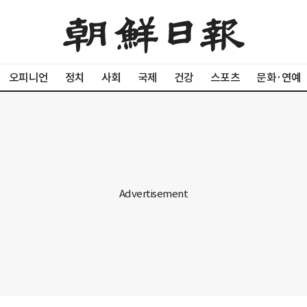
오피니언
정치
사회
국제
건강
스포츠
문화·연예