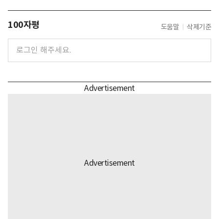
100자평
도움말
삭제기준