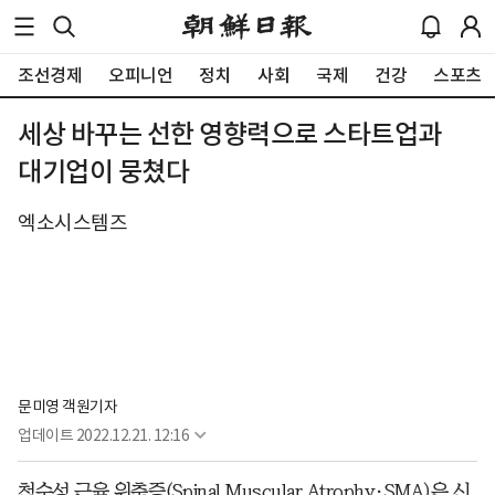
조선경제
오피니언
정치
사회
국제
건강
스포츠
세상 바꾸는 선한 영향력으로 스타트업과
대기업이 뭉쳤다
엑소시스템즈
문미영 객원기자
업데이트
2022.12.21. 12:16
척수성 근육 위축증(Spinal Muscular Atrophy·SMA)은 신