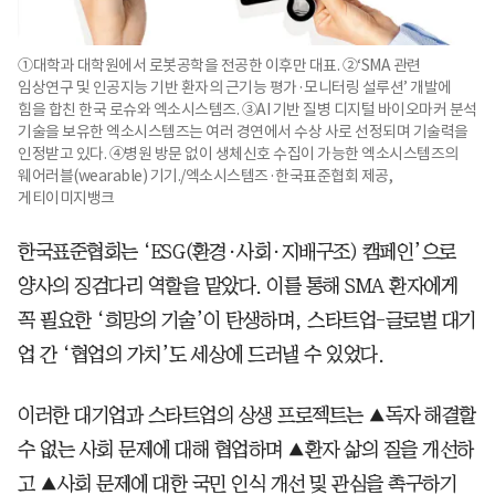
①대학과 대학원에서 로봇공학을 전공한 이후만 대표. ②‘SMA 관련
임상연구 및 인공지능 기반 환자의 근기능 평가·모니터링 설루션’ 개발에
힘을 합친 한국 로슈와 엑소시스템즈. ③AI 기반 질병 디지털 바이오마커 분석
기술을 보유한 엑소시스템즈는 여러 경연에서 수상 사로 선정되며 기술력을
인정받고 있다. ④병원 방문 없이 생체신호 수집이 가능한 엑소시스템즈의
웨어러블(wearable) 기기./엑소시스템즈·한국표준협회 제공,
게티이미지뱅크
한국표준협회는 ‘ESG(환경·사회·지배구조) 캠페인’으로
양사의 징검다리 역할을 맡았다. 이를 통해 SMA 환자에게
꼭 필요한 ‘희망의 기술’이 탄생하며, 스타트업-글로벌 대기
업 간 ‘협업의 가치’도 세상에 드러낼 수 있었다.
이러한 대기업과 스타트업의 상생 프로젝트는 ▲독자 해결할
수 없는 사회 문제에 대해 협업하며 ▲환자 삶의 질을 개선하
고 ▲사회 문제에 대한 국민 인식 개선 및 관심을 촉구하기