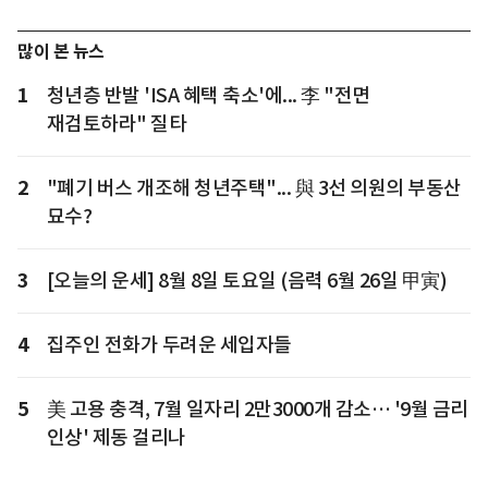
많이 본 뉴스
1
청년층 반발 'ISA 혜택 축소'에... 李 "전면
재검토하라" 질타
2
"폐기 버스 개조해 청년주택"... 與 3선 의원의 부동산
묘수?
3
[오늘의 운세] 8월 8일 토요일 (음력 6월 26일 甲寅)
4
집주인 전화가 두려운 세입자들
5
美 고용 충격, 7월 일자리 2만3000개 감소… '9월 금리
인상' 제동 걸리나