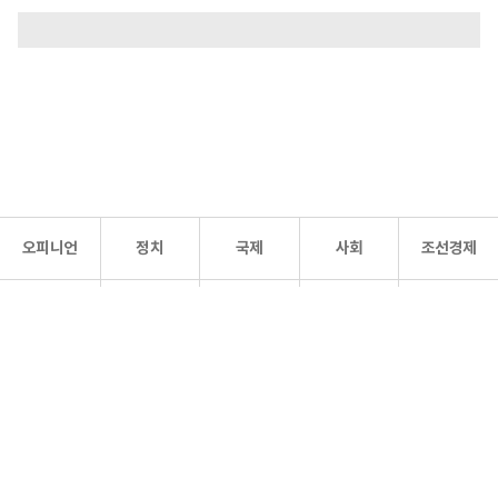
오피니언
정치
국제
사회
조선경제
문화·
조선
스포츠
건강
조선몰
연예
리더스
조선일보 공식 SNS
개인정보처리방침
사이트맵