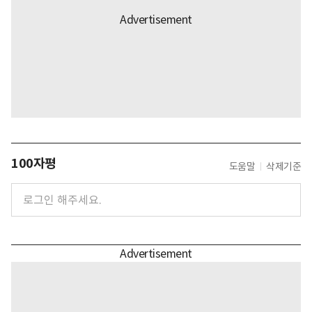
100자평
도움말
삭제기준