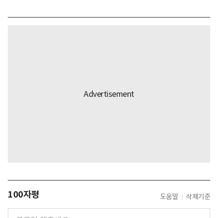
100자평
도움말
삭제기준