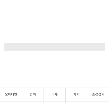
오피니언
정치
국제
사회
조선경제
문화·
조선
스포츠
건강
조선몰