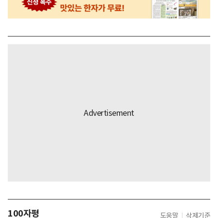
100자평
도움말
삭제기준