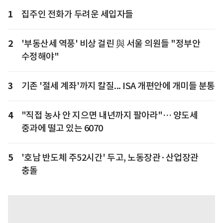
1
집주인 전화가 두려운 세입자들
2
'부동산세 역풍' 비상 걸린 與 서울 의원들 "정부안
수정해야"
3
기존 '절세 계좌'까지 칼질... ISA 개편안에 개미들 분통
4
"직접 농사 안 지으면 내년까지 팔아라"… 양도세
중과에 떨고 있는 6070
5
'호남 반도체 주52시간' 두고, 노동장관·산업장관
충돌