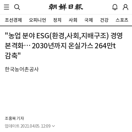
조선경제
오피니언
정치
사회
국제
건강
스포츠
"농업 분야 ESG(환경,사회,지배구조) 경영
본격화… 2030년까지 온실가스 264만t
감축"
한국농어촌공사
조홍복 기자
업데이트
2021.04.05. 12:09