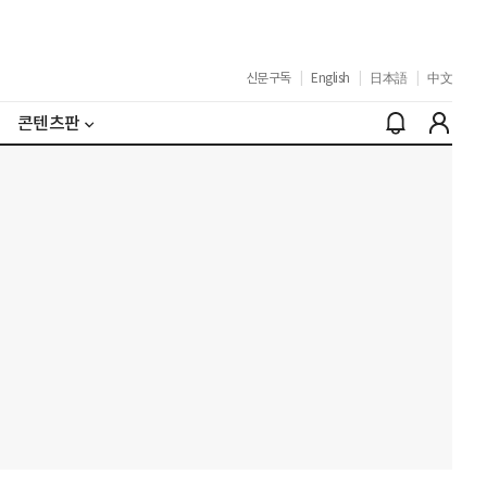
신문구독
|
English
|
日本語
|
中文
콘텐츠판