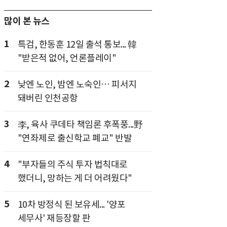
많이 본 뉴스
1
특검, 한동훈 12일 출석 통보... 韓
"받은적 없어, 언론플레이"
2
낮엔 노인, 밤엔 노숙인… 피서지
돼버린 인천공항
3
李, 육사 쿠데타 책임론 후폭풍...野
"연좌제로 출신학교 폐교" 반발
4
"부자들의 주식 투자 법칙대로
했더니, 망하는 게 더 어려웠다"
5
10차 방정식 된 보유세... '양포
세무사' 재등장할 판