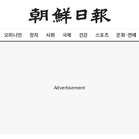
오피니언
정치
사회
국제
건강
스포츠
문화·연예