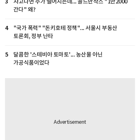
3
자고나면 주가 떨어지는데... 골드만삭스 "1만2000
간다" 왜?
4
"국가 폭력" "돈키호테 정책"... 서울시 부동산
토론회, 정부 난타
5
달콤한 '스테비아 토마토'... 농산물 아닌
가공식품이었다