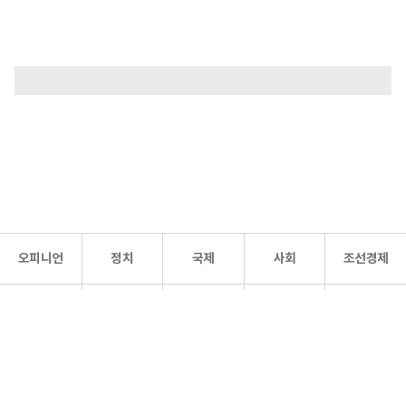
오피니언
정치
국제
사회
조선경제
문화·
조선
스포츠
건강
조선몰
연예
리더스
조선일보 공식 SNS