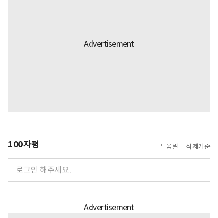
100자평
도움말
삭제기준