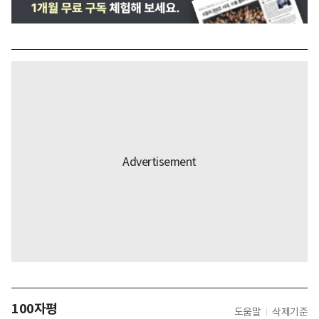
100자평
도움말
삭제기준