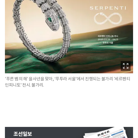
'푸른 뱀의 해' 을사년을 맞아, ‘푸투라 서울’에서 진행되는 불가리 '세르펜티
인피니토' 전시. 불가리.