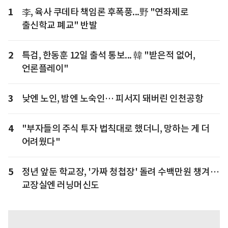
1
李, 육사 쿠데타 책임론 후폭풍...野 "연좌제로
출신학교 폐교" 반발
2
특검, 한동훈 12일 출석 통보... 韓 "받은적 없어,
언론플레이"
3
낮엔 노인, 밤엔 노숙인… 피서지 돼버린 인천공항
4
"부자들의 주식 투자 법칙대로 했더니, 망하는 게 더
어려웠다"
5
정년 앞둔 학교장, '가짜 청첩장' 돌려 수백만원 챙겨…
교장실엔 러닝머신도