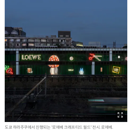
도쿄 하라주쿠에서 진행되는 '로에베 크래프티드 월드' 전시. 로에베.