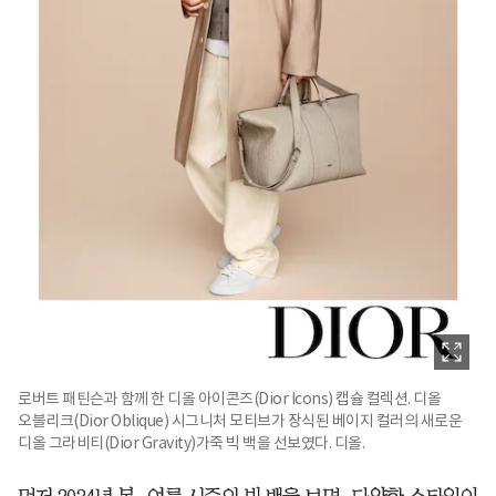
로버트 패틴슨과 함께 한 디올 아이콘즈(Dior Icons) 캡슐 컬렉션. 디올
오블리크(Dior Oblique) 시그니처 모티브가 장식된 베이지 컬러의 새로운
디올 그라비티(Dior Gravity)가죽 빅 백을 선보였다. 디올.