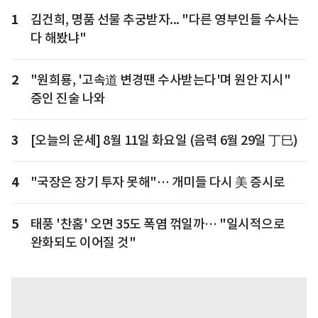
1
김건희, 명품 선물 추궁받자... "다른 영부인들 수사는
다 해봤냐"
2
"원희룡, '고속道 변경땐 수사받는다'며 원안 지시"
증인 진술 나와
3
[오늘의 운세] 8월 11일 화요일 (음력 6월 29일 丁巳)
4
"국장은 장기 투자 못해"… 개미들 다시 美 증시로
5
태풍 '찬홈' 오면 35도 폭염 꺾일까… "일시적으로
완화되도 이어질 것"