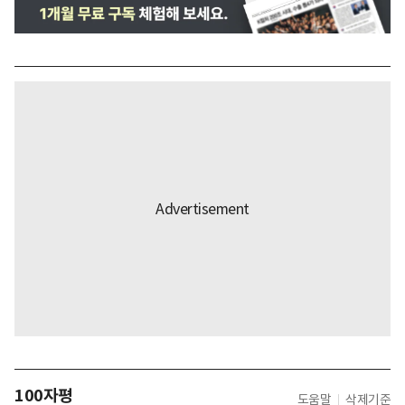
100자평
도움말
삭제기준