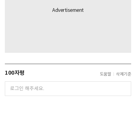
100자평
도움말
삭제기준