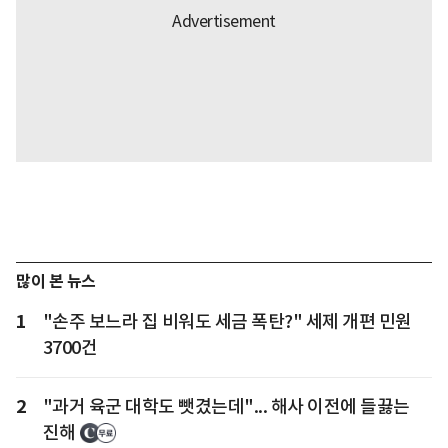
많이 본 뉴스
1
"손주 보느라 집 비워도 세금 폭탄?" 세제 개편 민원
3700건
2
"과거 육군 대학도 뺏겼는데"... 해사 이전에 들끓는
진해