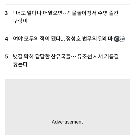
3
"너도 얼마나 더웠으면…" 물놀이장서 수영 즐긴
구렁이
4
여야 모두의 적이 됐다... 정성호 법무의 딜레마
5
뱃길 막혀 답답한 산유국들… 유조선 사서 기름길
뚫는다