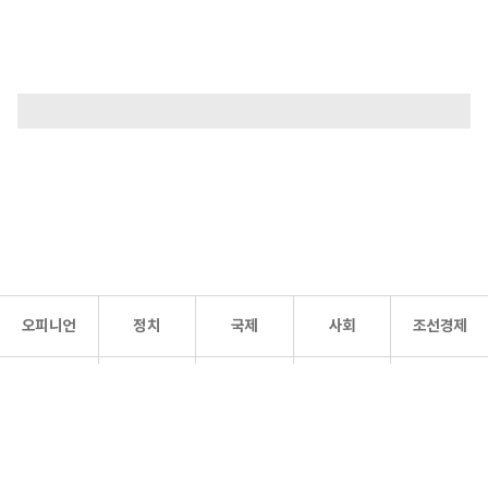
오피니언
정치
국제
사회
조선경제
문화·
조선
스포츠
건강
조선몰
연예
리더스
조선일보 공식 SNS