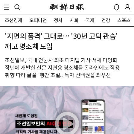
조선경제
오피니언
정치
사회
국제
건강
스포츠
'지면의 품격' 그대로… '30년 고딕 관습'
깨고 명조체 도입
조선일보, 국내 언론사 최초 디지털 기사 서체 다양화
작년에 개발한 신문 지면용 명조체를 온라인에도 적용
취향 따라 글꼴·행간 조절... 독자 선택권을 최우선