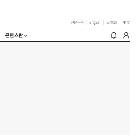
신문구독
|
English
|
日本語
|
中文
콘텐츠판