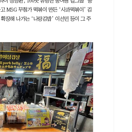
이 정승환, 160곳 유랑한 붕어빵 걸그룹 ‘붕
 MSG 무첨가 떡볶이 만든 ‘사과떡볶이’ 김
확장해 나가는 ‘나랑김밥’ 이선민 등이 그 주