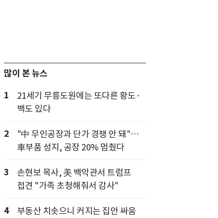
많이 본 뉴스
1
21세기 무릉도원에는 또다른 황도·
백도 있다
2
"中 무인공장과 단가 경쟁 안 돼"…
車부품 성지, 공장 20% 멈췄다
3
손현보 목사, 美 백악관서 트럼프
접견 "가족 초청해줘서 감사"
4
부동산 치솟으니 커지는 집안 싸움