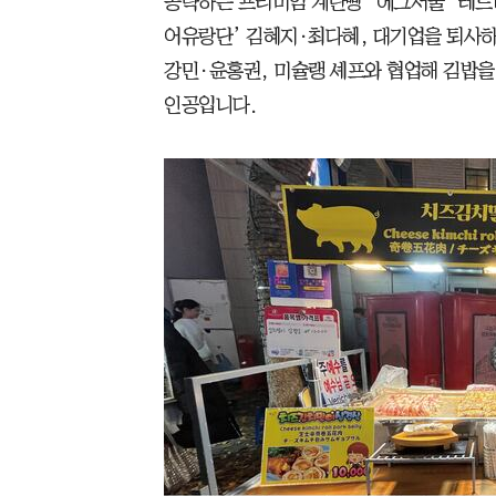
공략하는 프리미엄 계란빵 ‘에그서울’ 레드타
어유랑단’ 김혜지·최다혜, 대기업을 퇴사하고
강민·윤홍권, 미슐랭 셰프와 협업해 김밥을 
인공입니다.