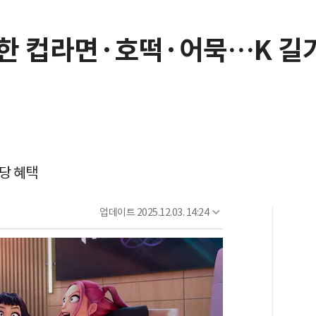
한 컵라면·호떡·어묵…K 길
상당 혜택
업데이트
2025.12.03. 14:24