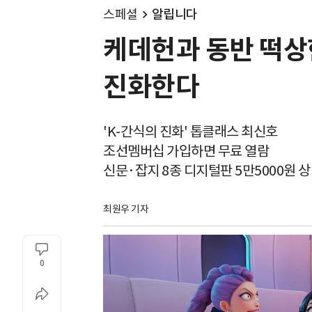
스페셜
알립니다
케데헌과 동반 떡상
진화한다
'K-간식의 진화' 톱클래스 최신호
조선멤버십 가입하면 무료 열람
신문·잡지 8종 디지털판 5만5000원 
최원우 기자
0