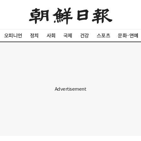
오피니언
정치
사회
국제
건강
스포츠
문화·연예