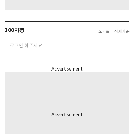
100자평
도움말
삭제기준