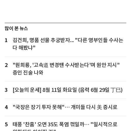
많이 본 뉴스
1
김건희, 명품 선물 추궁받자... "다른 영부인들 수사는
다 해봤냐"
2
"원희룡, '고속道 변경땐 수사받는다'며 원안 지시"
증인 진술 나와
3
[오늘의 운세] 8월 11일 화요일 (음력 6월 29일 丁巳)
4
"국장은 장기 투자 못해"… 개미들 다시 美 증시로
5
태풍 '찬홈' 오면 35도 폭염 꺾일까… "일시적으로