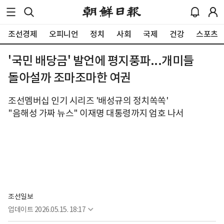
조선경제
오피니언
정치
사회
국제
건강
스포츠
'국민 배당금' 발언에 평지풍파...개미들
돌아설까 조마조마한 여권
조선멤버십 인기 시리즈 '배성규의 정치쏙쏙'
"음해성 가짜 뉴스" 이재명 대통령까지 엄호 나서
조선일보
업데이트
2026.05.15. 18:17