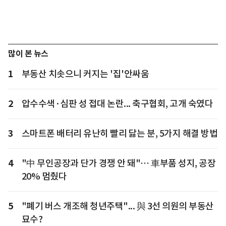
많이 본 뉴스
1
부동산 치솟으니 커지는 '집'안싸움
2
압수수색·심판 성 접대 논란... 축구협회, 고개 숙였다
3
스마트폰 배터리 유난히 빨리 닳는 분, 5가지 해결 방법
4
"中 무인공장과 단가 경쟁 안 돼"… 車부품 성지, 공장
20% 멈췄다
5
"폐기 버스 개조해 청년주택"... 與 3선 의원의 부동산
묘수?