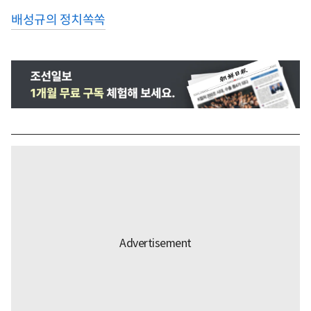
배성규의 정치쏙쏙