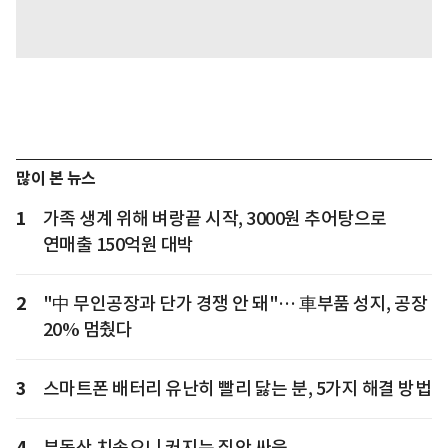
많이 본 뉴스
1
가족 생계 위해 벼랑끝 시작, 3000원 추어탕으로
연매출 150억원 대박
2
"中 무인공장과 단가 경쟁 안 돼"… 車부품 성지, 공장
20% 멈췄다
3
스마트폰 배터리 유난히 빨리 닳는 분, 5가지 해결 방법
4
부동산 치솟으니 커지는 집안 싸움