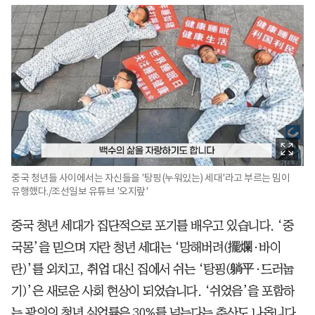
중국 청년들 사이에서는 자신들을 '탕핑(누워있는) 세대'라고 부르는 밈이
유행했다./조선일보 유튜브 '오지랖'
중국 청년 세대가 집단적으로 포기를 배우고 있습니다. ‘중
국몽’을 믿으며 자란 청년 세대는 ‘망해버려(擺爛·바이
란)’를 외치고, 취업 대신 집에서 쉬는 ‘탕핑(躺平·드러눕
기)’은 새로운 사회 현상이 되었습니다. ‘쉬었음’을 포함하
는 광의의 청년 실업률은 30%를 넘는다는 추산도 나옵니다.