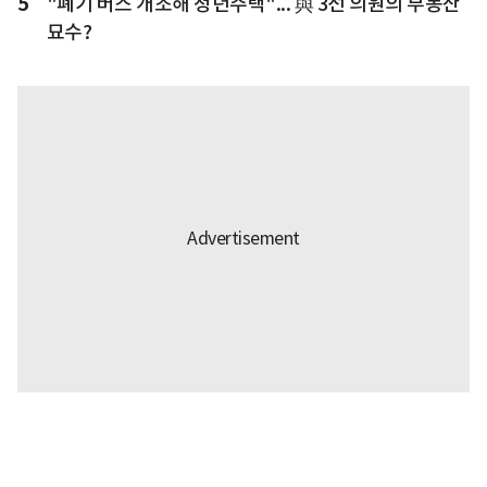
5
"폐기 버스 개조해 청년주택"... 與 3선 의원의 부동산
묘수?