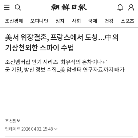
조선경제
오피니언
정치
사회
국제
건강
스포츠
美서 위장결혼, 프랑스에서 도청...中의
기상천외한 스파이 수법
조선멤버십 인기 시리즈 '최유식의 온차이나+'
군 기밀, 방산 정보 수집...美 암센터 연구자료까지 빼가
조선일보
업데이트
2026.04.02. 15:48