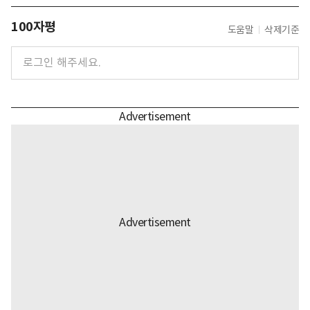
100자평
도움말
삭제기준