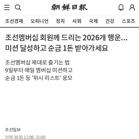
조선경제
오피니언
정치
사회
국제
건강
스포츠
조선멤버십 회원께 드리는 2026개 행운...
미션 달성하고 순금 1돈 받아가세요
조선멤버십 제대로 즐기는 법
9일부터 매일 멤버십 미션하고
순금 1돈 등 '위시 리스트' 응모
조선일보
입력
2025.12.08. 21:00