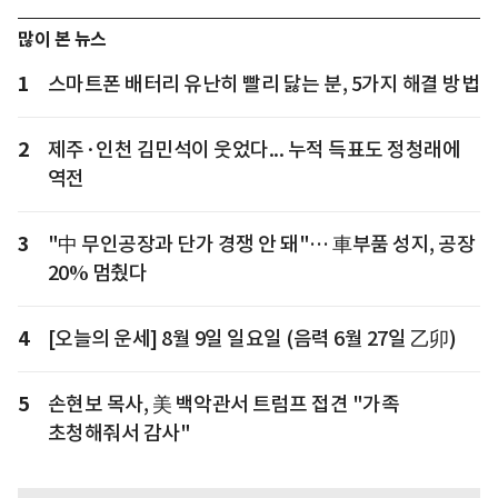
많이 본 뉴스
1
스마트폰 배터리 유난히 빨리 닳는 분, 5가지 해결 방법
2
제주·인천 김민석이 웃었다... 누적 득표도 정청래에
역전
3
"中 무인공장과 단가 경쟁 안 돼"… 車부품 성지, 공장
20% 멈췄다
4
[오늘의 운세] 8월 9일 일요일 (음력 6월 27일 乙卯)
5
손현보 목사, 美 백악관서 트럼프 접견 "가족
초청해줘서 감사"