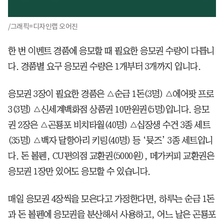
/그래픽=디자인랩 오어진
한 번 이벤트 경품에 응모할 때 필요한 응모권 수량이 다릅니
다. 경품별 요구 응모권 수량은 1개부터 3개까지 입니다.
응모권 3장이 필요한 경품은 △순금 1돈(3명) △에어팟 프로
3(3명) △신세계백화점 상품권 10만원권(5명)입니다. 응모
권 2장은 △곤룡포 비치타월(40명) △십장생 수건 3종 세트
(35명) △백자 달항아리 키링(40명) 등 ‘뮷즈’ 3종 세트입니
다. 돈 볼펜, CU편의점 교환권(5000원), 메가커피 교환권은
응모권 1장만 있어도 응모할 수 있습니다.
매일 응모권 4장씩을 모은다고 가정한다면, 하루는 순금 1돈
과 돈 볼펜에 응모권을 분산해서 사용하고, 어느 날은 곤룡포