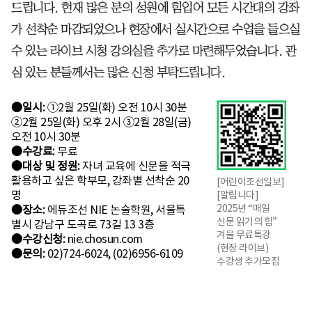
드립니다. 현재 많은 분의 성원에 힘입어 모든 시간대의 강좌
가 선착순 마감되었으나 현장에서 실시간으로 수업을 들으실
수 있는 라이브 시청 강의실을 추가로 마련해두었습니다. 관
심 있는 분들께서는 많은 신청 부탁드립니다.
●일시:
①2월 25일(화) 오전 10시 30분
②2월 25일(화) 오후 2시 ③2월 28일(금)
오전 10시 30분
●수강료:
무료
●대상 및 정원:
자녀 교육에 신문을 적극
활용하고 싶은 학부모, 강좌별 선착순 20
[어린이조선일보]
명
[알립니다]
2025년 “매일
●장소:
에듀조선 NIE 논술학원, 서울특
신문 읽기의 힘”
별시 강남구 도곡로 73길 13 3층
겨울 무료특강
●수강신청:
nie.chosun.com
(현장 라이브)
●문의:
02)724-6024, (02)6956-6109
수강생 추가모집