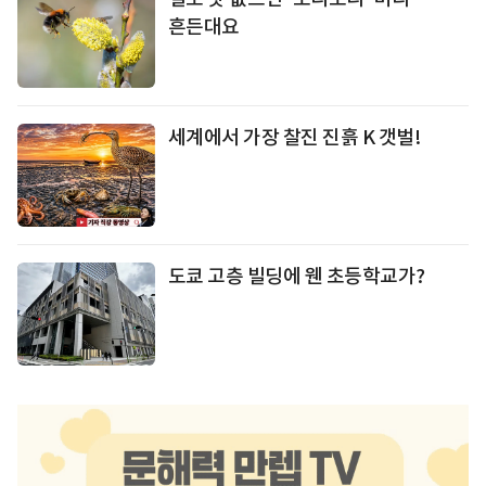
흔든대요
세계에서 가장 찰진 진흙 K 갯벌!
도쿄 고층 빌딩에 웬 초등학교가?