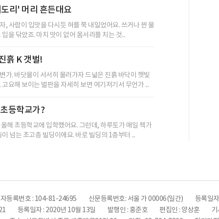
리도리' 머리 흔든대요
, 사람이 입맛을 다시듯 혀를 쭉 내밀었어요. 쓰거나 짠 물
입을 닦았죠. 마치 맛이 없어 몸서리를 치는 것...
진흙 K 갯벌!
변가. 바닷물이 서서히 물러가자 드넓은 진흙 바닥이 햇빛
 고요해 보이는 벌판을 자세히 보면 여기저기서 무언가 ...
 초등학교가?
 올해 초등학교에 입학했어요. 그런데, 하루토가 매일 책가
이 넘는 초고층 빌딩이에요. 바로 빌딩의 1층부터 ...
자등록번호 : 104-81-24695
신문등록번호: 서울 가 00006(일간)
등록일자:
21
등록일자 : 2020년 10월 13일
발행인 : 홍준호
편집인 : 양상훈
기