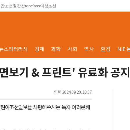
주간조선
월간산
topclass
여성조선
뉴스리터러시
경제
과학
사회
역사
환경
NIE 
면보기 & 프린트' 유료화 공
입력
2024.09.20. 18:57
어린이조선일보를 사랑해주시는 독자 여러분께