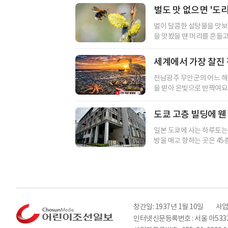
벌도 맛 없으면 '도
벌이 달콤한 설탕물을 맛보자
을 맛봤을 땐 머리를 흔들고 
세계에서 가장 찰진 
전남광주 무안군의 어느 해
을 받아 은빛으로 반짝여요.
도쿄 고층 빌딩에 웬
일본 도쿄에 사는 하루토는
방을 매고 향하는 곳은 45층
창간일: 1937년 1월 10일
사업
인터넷신문등록번호 : 서울 아533