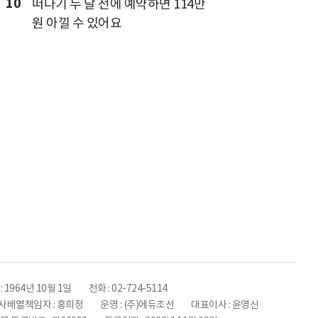
10
떠나기 두 달 전에 예약하면 114만
원 아낄 수 있어요
 1964년 10월 1일
전화 : 02-724-5114
사배열책임자 : 홍희정
운영 : (주)에듀조선
대표이사 : 윤영신