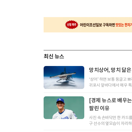
최신 뉴스
망치상어, 망치 닮은
‘상어’ 하면 보통 둥글고 
귀포시 앞바다에서 매우 특이
[경제 뉴스로 배우는 
팔린 이유
사진 속 손바닥만 한 카드
구 선수의 옆모습이 자리하고