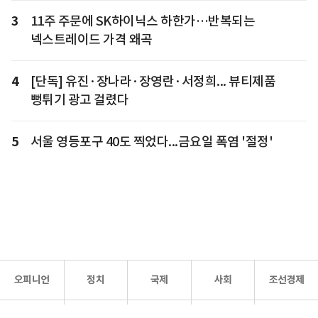
3
11주 주문에 SK하이닉스 하한가…반복되는
넥스트레이드 가격 왜곡
4
[단독] 유진·장나라·장영란·서정희... 뷰티제품
뻥튀기 광고 걸렸다
5
서울 영등포구 40도 찍었다...금요일 폭염 '절정'
오피니언
정치
국제
사회
조선경제
문화·
조선