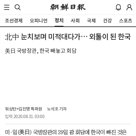
정치
조선경제
오피니언
사회
국제
건강
스포츠
北中 눈치보며 미적대다가… 외톨이 된 한국
美日 국방장관, 한국 빼놓고 회담
워싱턴=김진명 특파원
노석조 기자
입력
2020.08.31. 03:00
미·일(美日) 국방장관의 29일 괌 회담에 한국이 빠진 것은