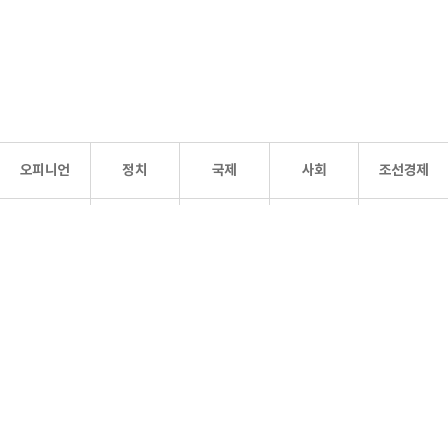
오피니언
정치
국제
사회
조선경제
문화·
조선
스포츠
건강
조선몰
연예
리더스
조선일보 공식 SNS
개인정보처리방침
사이트맵
Copyright 조선일보 All rights reserved. 무단 전재 및 재배포 금지.