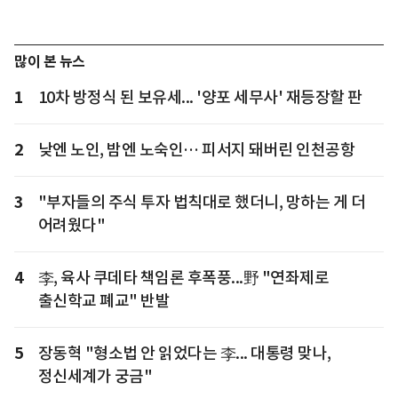
많이 본 뉴스
1
10차 방정식 된 보유세... '양포 세무사' 재등장할 판
2
낮엔 노인, 밤엔 노숙인… 피서지 돼버린 인천공항
3
"부자들의 주식 투자 법칙대로 했더니, 망하는 게 더
어려웠다"
4
李, 육사 쿠데타 책임론 후폭풍...野 "연좌제로
출신학교 폐교" 반발
5
장동혁 "형소법 안 읽었다는 李... 대통령 맞나,
정신세계가 궁금"