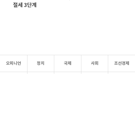
절세 3단계
오피니언
정치
국제
사회
조선경제
문화·
조선
스포츠
건강
조선몰
연예
리더스
조선일보 공식 SNS
개인정보처리방침
사이트맵