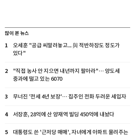
많이 본 뉴스
1
오세훈 "공급 씨말려놓고... 與 적반하장도 정도가
있다"
2
"직접 농사 안 지으면 내년까지 팔아라"… 양도세
중과에 떨고 있는 6070
3
무너진 '전세 4년 보장'… 집주인 전화 두려운 세입자
4
서장훈, 28억에 산 양재역 빌딩 450억에 내놨다
5
대통령도 쓴 '근저당 매매', 자녀에게 아파트 물려주는