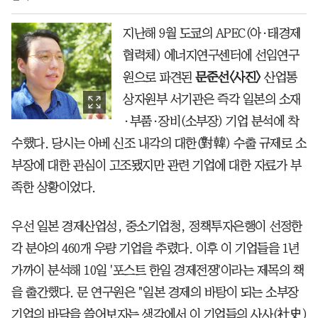
지난해 9월 도쿄의 APEC(아·태경제
협력체) 에너지연구센터에 선임연구
원으로 파견된
문준선〈사진〉
산업통
상자원부 서기관은 즉각 일본의 소재
·부품·장비(소부장) 기업 분석에 착
수했다. 당시는 아베 신조 내각의 대한(對韓) 수출 규제로 소
부장에 대한 관심이 고조됐지만 관련 기업에 대한 자료가 부
족한 상황이었다.
우선 일본 경제산업성, 중소기업청, 정책투자은행이 선정한
각 분야의 460개 우량 기업을 추렸다. 이후 이 기업들을 1년
가까이 분석해 10일 '포스트 한일 경제전쟁'이라는 제목의 책
을 출간했다. 문 연구원은 "일본 경제의 바탕이 되는 소부장
기업의 바닥을 쓸어보자는 생각에서 이 기업들의 사사(社史)