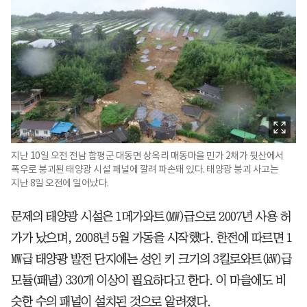
지난 10일 오전 전남 함평군 대동면 상옥리 매동마을 민가 2채가 뒷산에서
폭우로 붕괴된 태양광 시설 패널에 깔려 파손돼 있다. 태양광 붕괴 사고는
지난 8일 오전에 일어났다.
문제의 태양광 시설은 1메가와트(㎿)급으로 2007년 사용 허
가가 났으며, 2008년 5월 가동을 시작했다. 한전에 따르면 1
㎿급 태양광 발전 단지에는 성인 키 크기의 3킬로와트(㎾)급
모듈(패널) 330개 이상이 필요하다고 한다. 이 마을에도 비
슷한 수의 패널이 설치된 것으로 알려졌다.