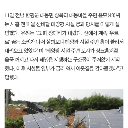
11일 전남 함평군 대동면 상옥리 매동마을 주민 윤모(48)씨
는 사흘 전 마을 산비탈 태양광 시설 붕괴 당시를 이렇게 설
명했다. 윤씨는 "그 때 장대비가 내렸다. 산에서 계속 '우르
르' 끓는 소리가 나서 살펴보니 태양광 시설 주변 흙이 쓸려서
내려오고 있었다"며 "태양광 시설 주변 토사가 싱크홀처럼
움푹 꺼지고 나서 패널을 지탱하는 구조물이 주저앉기 시작
했다. 이후 시설물 일부가 굴러 와서 이웃집을 깔아뭉갰다"고
말했다.