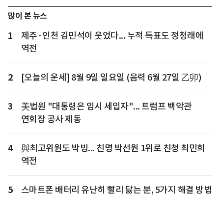
많이 본 뉴스
1
제주·인천 김민석이 웃었다... 누적 득표도 정청래에
역전
2
[오늘의 운세] 8월 9일 일요일 (음력 6월 27일 乙卯)
3
美법원 "대통령은 임시 세입자"... 트럼프 백악관
연회장 공사 제동
4
與최고위원도 박빙... 친명 박선원 1위로 친청 최민희
역전
5
스마트폰 배터리 유난히 빨리 닳는 분, 5가지 해결 방법