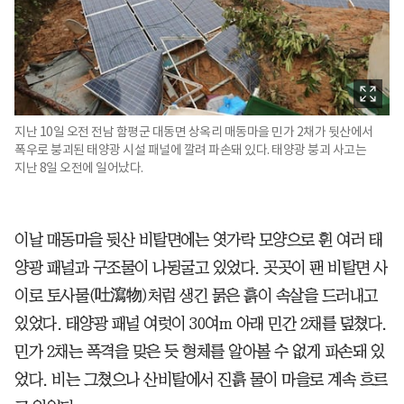
지난 10일 오전 전남 함평군 대동면 상옥리 매동마을 민가 2채가 뒷산에서
폭우로 붕괴된 태양광 시설 패널에 깔려 파손돼 있다. 태양광 붕괴 사고는
지난 8일 오전에 일어났다.
이날 매동마을 뒷산 비탈면에는 엿가락 모양으로 휜 여러 태
양광 패널과 구조물이 나뒹굴고 있었다. 곳곳이 팬 비탈면 사
이로 토사물(吐瀉物)처럼 생긴 묽은 흙이 속살을 드러내고
있었다. 태양광 패널 여럿이 30여m 아래 민간 2채를 덮쳤다.
민가 2채는 폭격을 맞은 듯 형체를 알아볼 수 없게 파손돼 있
었다. 비는 그쳤으나 산비탈에서 진흙 물이 마을로 계속 흐르