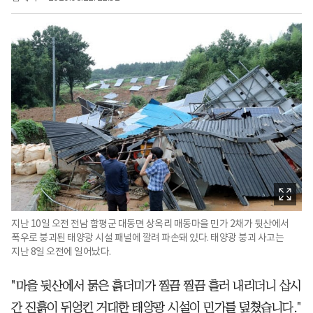
지난 10일 오전 전남 함평군 대동면 상옥리 매동마을 민가 2채가 뒷산에서
폭우로 붕괴된 태양광 시설 패널에 깔려 파손돼 있다. 태양광 붕괴 사고는
지난 8일 오전에 일어났다.
"마을 뒷산에서 묽은 흙더미가 찔끔 찔끔 흘러 내리더니 삽시
간 진흙이 뒤엉킨 거대한 태양광 시설이 민가를 덮쳤습니다."