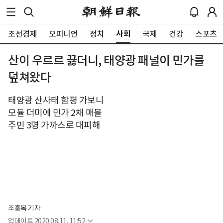
사회
조선경제
오피니언
정치
국제
건강
스포츠
산이 우르르 끓더니, 태양광 패널이 민가를
덮쳐왔다
태양광 산사태 함평 가보니
모듈 더미에 민가 2채 매몰
주민 3명 가까스로 대피해
조홍복 기자
업데이트
2020.08.11. 11:52