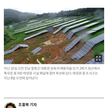
지난 10일 오전 전남 함평군 대동면 상옥리 매동마을 민가 2채가 뒷산에서
폭우로 붕괴된 태양광 시설 패널에 깔려 파손돼 있다. 태양광 붕괴 사고는
지난 8일 오전에 일어났다.
조홍복 기자