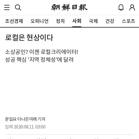
사회
조선경제
오피니언
정치
국제
건강
스포츠
로컬은 현상이다
소상공인? 이젠 로컬크리에이터!
성공 핵심 '지역 정체성'에 달려
문일요 더나은미래 기자
입력
2020.08.11. 03:00