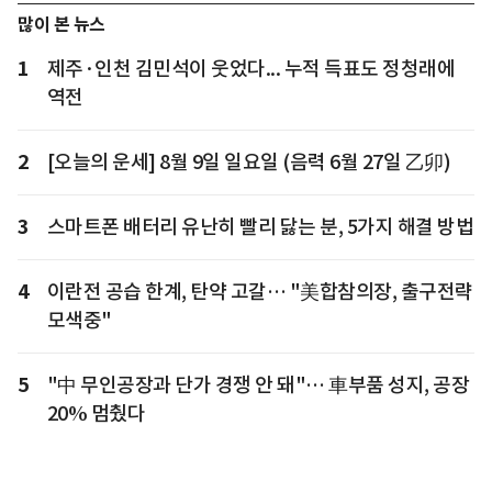
많이 본 뉴스
1
제주·인천 김민석이 웃었다... 누적 득표도 정청래에
역전
2
[오늘의 운세] 8월 9일 일요일 (음력 6월 27일 乙卯)
3
스마트폰 배터리 유난히 빨리 닳는 분, 5가지 해결 방법
4
이란전 공습 한계, 탄약 고갈… "美합참의장, 출구전략
모색중"
5
"中 무인공장과 단가 경쟁 안 돼"… 車부품 성지, 공장
20% 멈췄다