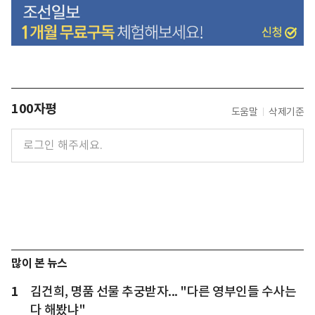
100자평
도움말
삭제기준
많이 본 뉴스
1
김건희, 명품 선물 추궁받자... "다른 영부인들 수사는
다 해봤냐"