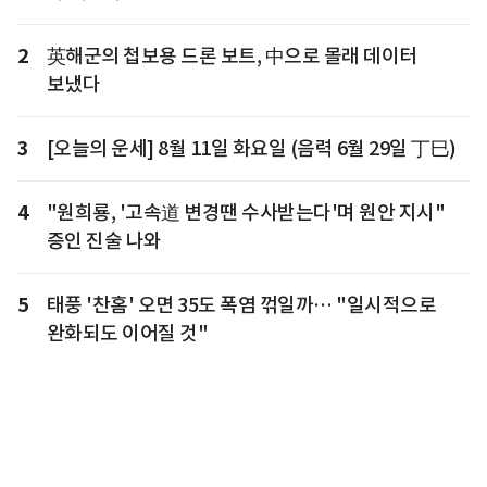
2
英해군의 첩보용 드론 보트, 中으로 몰래 데이터
보냈다
3
[오늘의 운세] 8월 11일 화요일 (음력 6월 29일 丁巳)
4
"원희룡, '고속道 변경땐 수사받는다'며 원안 지시"
증인 진술 나와
5
태풍 '찬홈' 오면 35도 폭염 꺾일까… "일시적으로
완화되도 이어질 것"