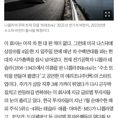
니콜라의 주력 트럭 모델 '트레(tre).' 2021년 전기차 버전이, 2023년엔
수소차 버전이 출시될 예정이다.
이 회사는 아직 차 한 대 판 적이 없다. 그런데 미국 나스닥에
상장(6월 4일)한 지 일주일 만에 매년 차 수백만대를 파는 현
대차 시가총액을 잠시 넘어섰다. 천재 전기공학자 니콜라 테
슬라(1856-1943)에서 이름을 딴 니콜라(Nikola)는 ‘수소 트
럭을 만들어 팔겠다’고 공언한 미 애리조나주(州)의 스타트
업이다. 주가가 상장 직후 3배 가까이 뛰었다가 다시 곤두박
질치고 반등하길 반복하는 이 회사에 지금 글로벌 투자자들
의 눈이 쏠리고 있다. 한국 투자자들이 지난 7월 순매수한 해
외 주식 5위(1~4위는 테슬라·애플·아마존·MS)가 니콜라였
고, JP모건·도이체방크 등 글로벌 투자은행들이 앞다퉈 보