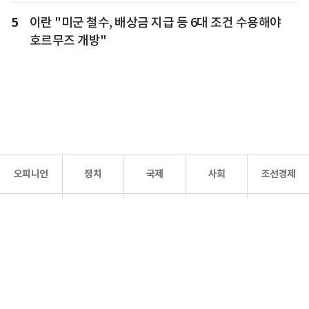
5
이란 "미군 철수, 배상금 지급 등 6대 조건 수용해야
호르무즈 개방"
오피니언
정치
국제
사회
조선경제
문화·
조선
스포츠
건강
조선몰
연예
리더스
조선일보 공식 SNS