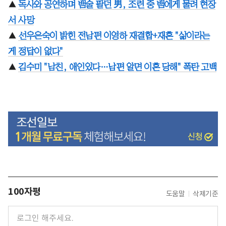
▲
독사와 공연하며 뱀술 팔던 男, 조련 중 뱀에게 물려 현장
서 사망
▲
선우은숙이 밝힌 전남편 이영하 재결합+재혼 "삶이라는
게 정답이 없다"
▲
김수미 "남친, 애인있다…남편 알면 이혼 당해" 폭탄 고백
100자평
도움말
삭제기준