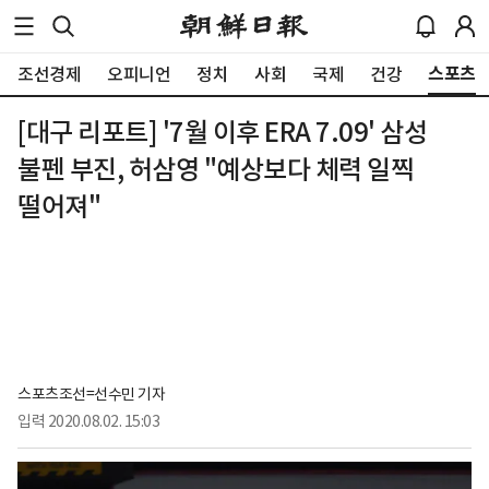
스포츠
조선경제
오피니언
정치
사회
국제
건강
[대구 리포트] '7월 이후 ERA 7.09' 삼성
불펜 부진, 허삼영 "예상보다 체력 일찍
떨어져"
스포츠조선=선수민 기자
입력
2020.08.02. 15:03