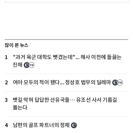
많이 본 뉴스
1
"과거 육군 대학도 뺏겼는데"... 해사 이전에 들끓는
진해
2
여야 모두의 적이 됐다... 정성호 법무의 딜레마
3
뱃길 막혀 답답한 산유국들… 유조선 사서 기름길
뚫는다
4
남편의 골프 파트너의 정체