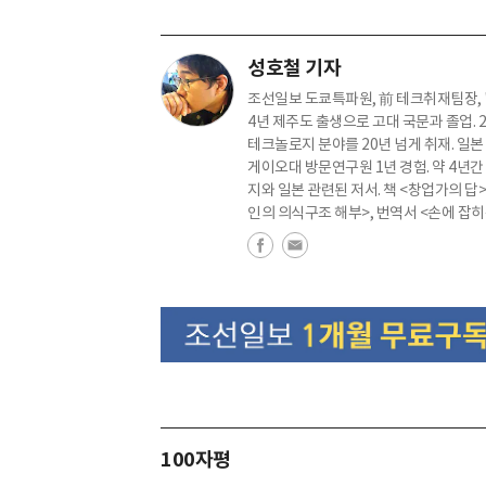
성호철 기자
조선일보 도쿄특파원, 前 테크취재팀장, 
4년 제주도 출생으로 고대 국문과 졸업. 2
테크놀로지 분야를 20년 넘게 취재. 일본
게이오대 방문연구원 1년 경험. 약 4년
지와 일본 관련된 저서. 책 <창업가의 답
인의 의식구조 해부>, 번역서 <손에 잡
100자평