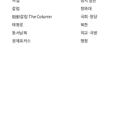
사설
정치 일반
칼럼
청와대
朝鮮칼럼 The Column
국회·정당
태평로
북한
동서남북
외교·국방
경제포커스
행정
만물상
에스프레소
국제
데스크에서
국제 일반
기자의 시각
미국
특파원 칼럼
중국
|
일본
기자수첩
아시아
팔면봉
유럽
ESSAY
중동·아프리카·중남미
전문가 칼럼
해외토픽