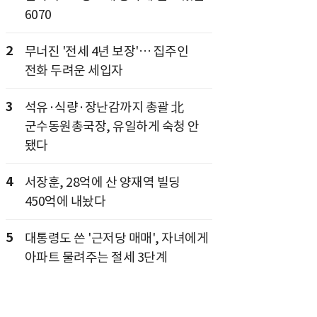
6070
2
무너진 '전세 4년 보장'… 집주인
전화 두려운 세입자
3
석유·식량·장난감까지 총괄 北
군수동원총국장, 유일하게 숙청 안
됐다
4
서장훈, 28억에 산 양재역 빌딩
450억에 내놨다
5
대통령도 쓴 '근저당 매매', 자녀에게
아파트 물려주는 절세 3단계