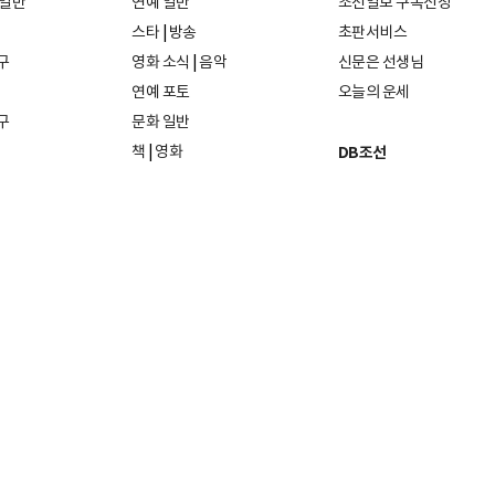
 일반
연예 일반
조선일보 구독신청
스타
|
방송
초판서비스
구
영화 소식
|
음악
신문은 선생님
연예 포토
오늘의 운세
구
문화 일반
책
|
영화
DB조선
음악
|
공연
지면 PDF보기
미술·전시
인물검색
포토
종교·학술
사진검색
방송·미디어
뉴스 라이브러리
건축·디자인
뉴스Q
패션·뷰티
뉴스레터
여행
|
음식·맛집
리빙