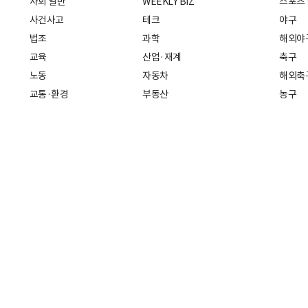
사회 일반
WEEKLY BIZ
스포츠
사건사고
테크
야구
법조
과학
해외야
교육
산업·재계
축구
노동
자동차
해외축
교통·환경
부동산
농구
복지·의료
생활경제
배구
취업
중기·벤처
골프
피플
스타트업 취중잡담
스포츠
부음·인사
경제 일반
아무튼, 주말
머니
건강
전국
증권·금융
조선몰
국제경제
재테크