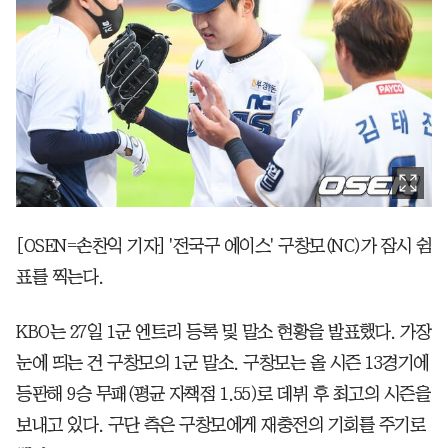
[OSEN=손찬익 기자] '전국구 에이스' 구창모(NC)가 잠시 쉼
표를 찍는다.
KBO는 27일 1군 엔트리 등록 및 말소 현황을 발표했다. 가장
눈에 띄는 건 구창모의 1군 말소. 구창모는 올 시즌 13경기에
등판해 9승 무패(평균 자책점 1.55)로 데뷔 후 최고의 시즌을
보내고 있다. 구단 측은 구창모에게 재충전의 기회를 주기로