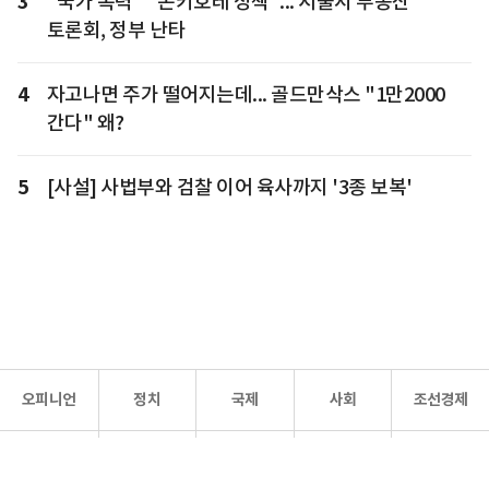
3
"국가 폭력" "돈키호테 정책"... 서울시 부동산
토론회, 정부 난타
4
자고나면 주가 떨어지는데... 골드만삭스 "1만2000
간다" 왜?
5
[사설] 사법부와 검찰 이어 육사까지 '3종 보복'
오피니언
정치
국제
사회
조선경제
문화·
조선
스포츠
건강
조선몰
연예
리더스