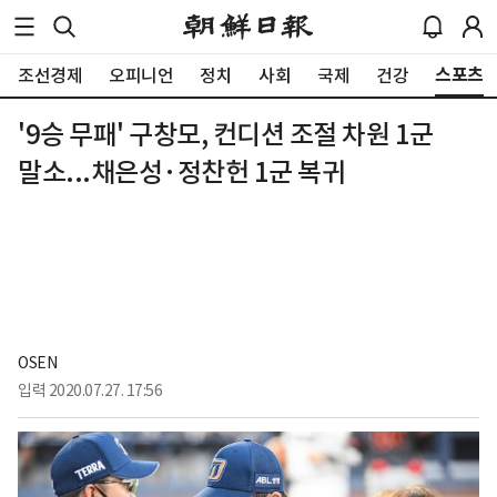
스포츠
조선경제
오피니언
정치
사회
국제
건강
'9승 무패' 구창모, 컨디션 조절 차원 1군
말소...채은성·정찬헌 1군 복귀
OSEN
입력
2020.07.27. 17:56