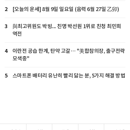
2
[오늘의 운세] 8월 9일 일요일 (음력 6월 27일 乙卯)
3
與최고위원도 박빙... 친명 박선원 1위로 친청 최민희
역전
4
이란전 공습 한계, 탄약 고갈… "美합참의장, 출구전략
모색중"
5
스마트폰 배터리 유난히 빨리 닳는 분, 5가지 해결 방법