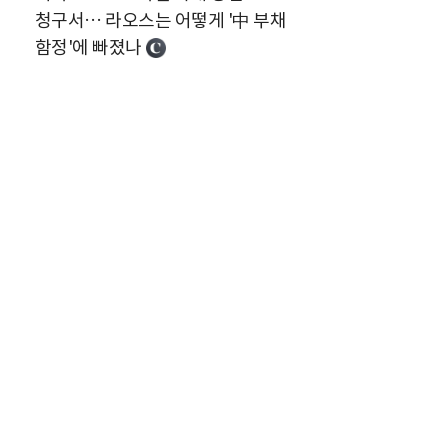
청구서… 라오스는 어떻게 '中 부채
함정'에 빠졌나