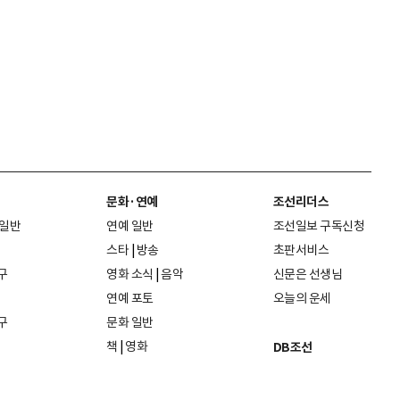
문화·연예
조선리더스
 일반
연예 일반
조선일보 구독신청
스타
|
방송
초판서비스
구
영화 소식
|
음악
신문은 선생님
연예 포토
오늘의 운세
구
문화 일반
책
|
영화
DB조선
음악
|
공연
지면 PDF보기
미술·전시
인물검색