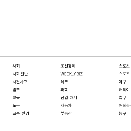
사회
조선경제
스포츠
사회 일반
WEEKLY BIZ
스포츠
사건사고
테크
야구
법조
과학
해외야
교육
산업·재계
축구
노동
자동차
해외축
교통·환경
부동산
농구
복지·의료
생활경제
배구
취업
중기·벤처
골프