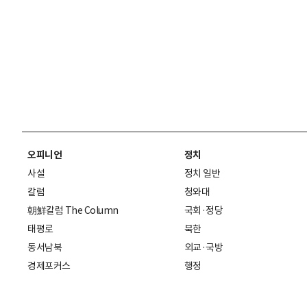
오피니언
정치
사설
정치 일반
칼럼
청와대
朝鮮칼럼 The Column
국회·정당
태평로
북한
동서남북
외교·국방
경제포커스
행정
만물상
에스프레소
국제