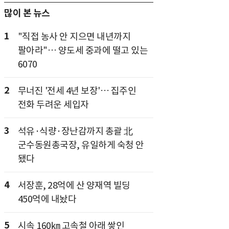
많이 본 뉴스
1
"직접 농사 안 지으면 내년까지
팔아라"… 양도세 중과에 떨고 있는
6070
2
무너진 '전세 4년 보장'… 집주인
전화 두려운 세입자
3
석유·식량·장난감까지 총괄 北
군수동원총국장, 유일하게 숙청 안
됐다
4
서장훈, 28억에 산 양재역 빌딩
450억에 내놨다
5
시속 160㎞ 고속철 아래 쌓인