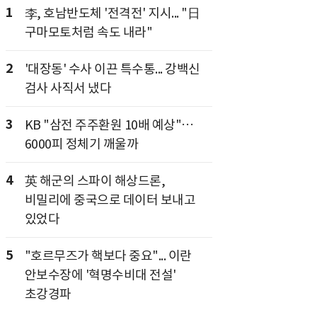
1
李, 호남반도체 '전격전' 지시... "日
구마모토처럼 속도 내라"
2
'대장동' 수사 이끈 특수통... 강백신
검사 사직서 냈다
3
KB "삼전 주주환원 10배 예상"…
6000피 정체기 깨울까
4
英 해군의 스파이 해상드론,
비밀리에 중국으로 데이터 보내고
있었다
5
"호르무즈가 핵보다 중요"... 이란
안보수장에 '혁명수비대 전설'
초강경파