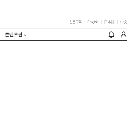
신문구독
|
English
|
日本語
|
中文
콘텐츠판