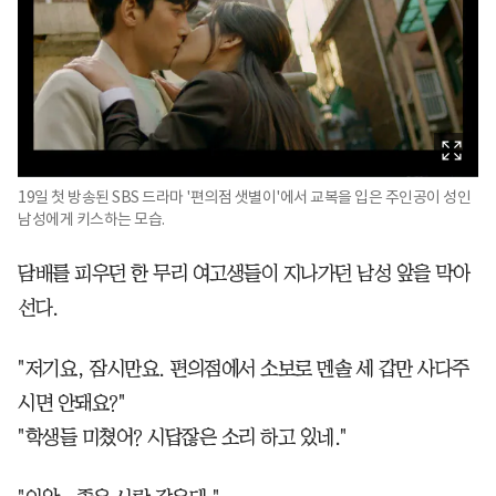
19일 첫 방송된 SBS 드라마 '편의점 샛별이'에서 교복을 입은 주인공이 성인
남성에게 키스하는 모습.
담배를 피우던 한 무리 여고생들이 지나가던 남성 앞을 막아
선다.
"저기요, 잠시만요. 편의점에서 소보로 멘솔 세 갑만 사다주
시면 안돼요?"
"학생들 미쳤어? 시답잖은 소리 하고 있네."