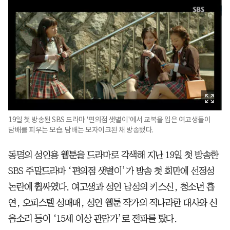
19일 첫 방송된 SBS 드라마 '편의점 샛별이'에서 교복을 입은 여고생들이
담배를 피우는 모습. 담배는 모자이크된 채 방송됐다.
동명의 성인용 웹툰을 드라마로 각색해 지난 19일 첫 방송한
SBS 주말드라마 ‘편의점 샛별이’가 방송 첫 회만에 선정성
논란에 휩싸였다. 여고생과 성인 남성의 키스신, 청소년 흡
연, 오피스텔 성매매, 성인 웹툰 작가의 적나라한 대사와 신
음소리 등이 ‘15세 이상 관람가’로 전파를 탔다.