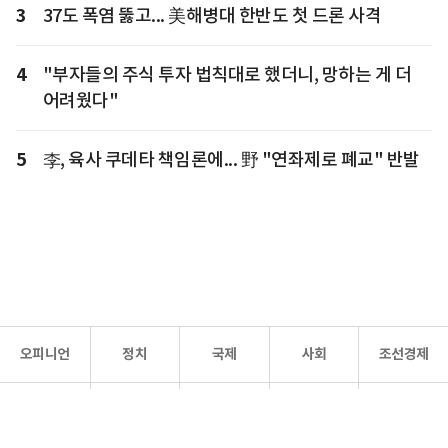
3
37도 폭염 뚫고... 美해병대 한반도 첫 드론 사격
4
"부자들의 주식 투자 법칙대로 했더니, 망하는 게 더
어려웠다"
5
李, 육사 쿠데타 책임론에... 野 "연좌제로 폐교" 반발
오피니언
정치
국제
사회
조선경제
문화·
조선
스포츠
건강
조선몰
연예
리더스