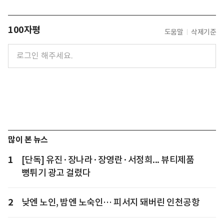
100자평
도움말
삭제기준
많이 본 뉴스
1
[단독] 유진·장나라·장영란·서정희... 뷰티제품
뻥튀기 광고 걸렸다
2
낮엔 노인, 밤엔 노숙인… 피서지 돼버린 인천공항