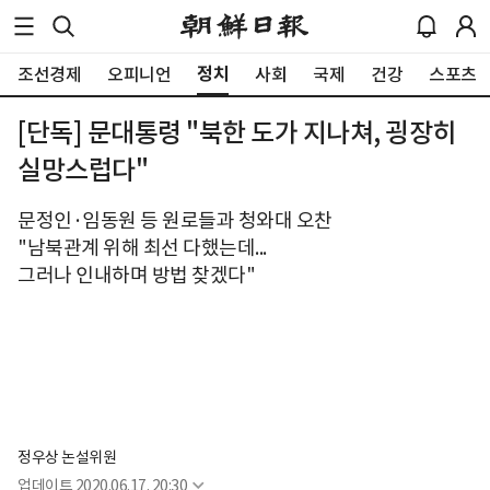
정치
조선경제
오피니언
사회
국제
건강
스포츠
[단독] 문대통령 "북한 도가 지나쳐, 굉장히
실망스럽다"
문정인·임동원 등 원로들과 청와대 오찬
"남북관계 위해 최선 다했는데...
그러나 인내하며 방법 찾겠다"
정우상 논설위원
업데이트
2020.06.17. 20:30