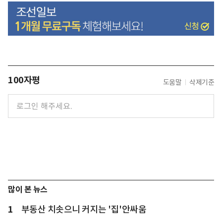
100자평
도움말
삭제기준
많이 본 뉴스
1
부동산 치솟으니 커지는 '집'안싸움