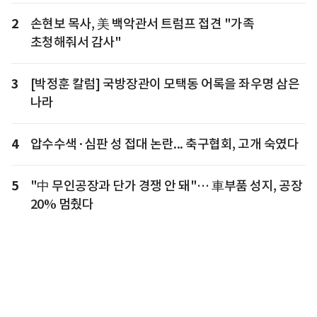
2
손현보 목사, 美 백악관서 트럼프 접견 "가족
초청해줘서 감사"
3
[박정훈 칼럼] 국방장관이 모택동 어록을 좌우명 삼은
나라
4
압수수색·심판 성 접대 논란... 축구협회, 고개 숙였다
5
"中 무인공장과 단가 경쟁 안 돼"… 車부품 성지, 공장
20% 멈췄다