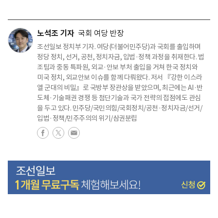
노석조 기자
국회 여당 반장
조선일보 정치부 기자. 여당(더불어민주당)과 국회를 출입하며
정당 정치, 선거, 공천, 정치자금, 입법·정책 과정을 취재한다. 법
조팀과 중동 특파원, 외교·안보 부처 출입을 거쳐 한국 정치와
미국 정치, 외교안보 이슈를 함께 다뤄왔다. 저서 『강한 이스라
엘 군대의 비밀』로 국방부 장관상을 받았으며, 최근에는 AI·반
도체·기술패권 경쟁 등 첨단기술과 국가 전략의 접점에도 관심
을 두고 있다. 민주당/국민의힘/국회정치/공천·정치자금/선거/
입법·정책/민주주의의 위기/삼권분립