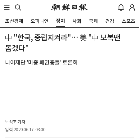
정치
조선경제
오피니언
사회
국제
건강
스포츠
中 "한국, 중립지켜라"… 美 "中 보복땐
돕겠다"
니어재단 '미중 패권충돌' 토론회
노석조 기자
입력
2020.06.17. 03:00