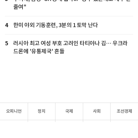
줄여"
4
한미 야외 기동훈련, 3분의 1 토막 난다
5
러시아 최고 여성 부호 고려인 타티야나 김… 우크라
드론에 '유통제국' 흔들
오피니언
정치
국제
사회
조선경제
문화·
조선
스포츠
건강
조선몰
연예
리더스