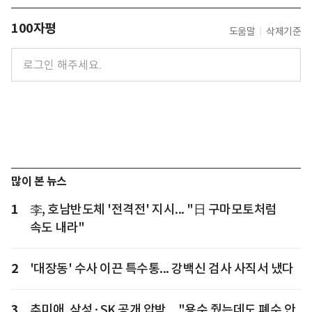
100자평
도움말
삭제기준
많이 본 뉴스
1
李, 호남반도체 '전격전' 지시... "日 구마모토처럼
속도 내라"
2
'대장동' 수사 이끈 특수통... 강백신 검사 사직서 냈다
3
추미애, 삼성·SK 공개 압박... "용수 줬는데도 폐수 안