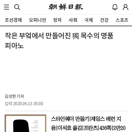
조선경제
오피니언
정치
사회
국제
건강
스포츠
작은 부엌에서 만들어진 獨 목수의 명품
피아노
김성현 기자
입력
2020.06.13. 05:00
스타인웨이 만들기|제임스 배런 지
음|이석호 옮김|프란츠|436쪽|2만20