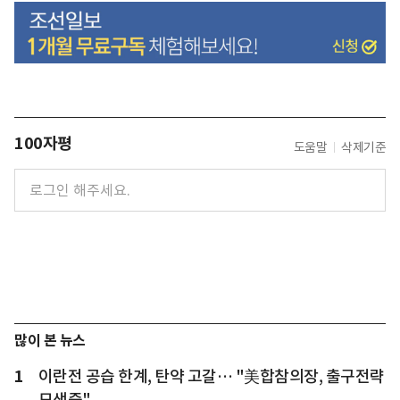
100자평
도움말
삭제기준
많이 본 뉴스
1
이란전 공습 한계, 탄약 고갈… "美합참의장, 출구전략
모색중"