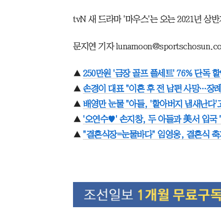
tvN 새 드라마 '마우스'는 오는 2021년 
문지연 기자 lunamoon@sportschosun.c
▲
250만원 '금장 골프 풀세트' 76% 단독 할
▲
손경이 대표 "이혼 후 전 남편 사망…장례
▲
배영만 눈물 "아들, '할아버지 냄새난다'
▲
'오연수♥' 손지창, 두 아들과 美서 입국
▲
"결혼식장=눈물바다" 임영웅, 결혼식 축가