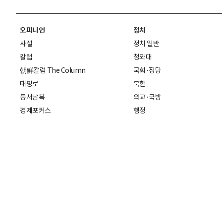
오피니언
정치
사설
정치 일반
칼럼
청와대
朝鮮칼럼 The Column
국회·정당
태평로
북한
동서남북
외교·국방
경제포커스
행정
만물상
에스프레소
국제
데스크에서
국제 일반
기자의 시각
미국
특파원 칼럼
중국
|
일본
기자수첩
아시아
팔면봉
유럽
ESSAY
중동·아프리카·중남미