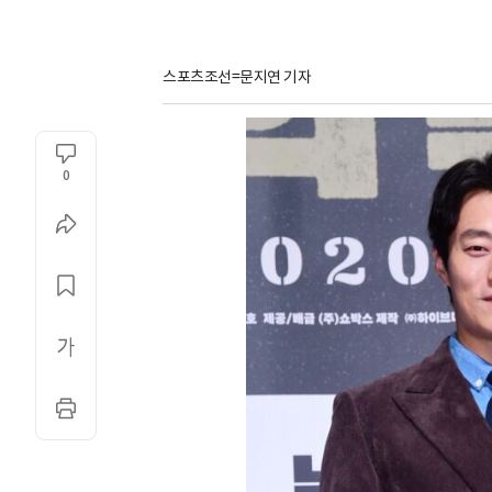
스포츠조선=문지연 기자
0