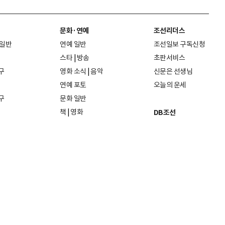
문화·연예
조선리더스
 일반
연예 일반
조선일보 구독신청
스타
|
방송
초판서비스
구
영화 소식
|
음악
신문은 선생님
연예 포토
오늘의 운세
구
문화 일반
책
|
영화
DB조선
음악
|
공연
지면 PDF보기
미술·전시
인물검색
포토
종교·학술
사진검색
방송·미디어
뉴스 라이브러리
건축·디자인
뉴스Q
패션·뷰티
뉴스레터
여행
|
음식·맛집
리빙