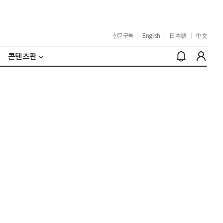
신문구독
|
English
|
日本語
|
中文
콘텐츠판