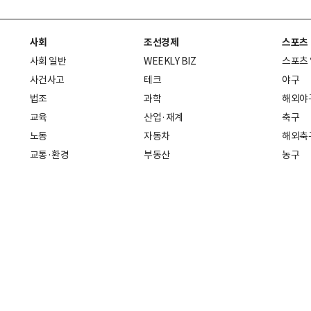
사회
조선경제
스포츠
사회 일반
WEEKLY BIZ
스포츠
사건사고
테크
야구
법조
과학
해외야
교육
산업·재계
축구
노동
자동차
해외축
교통·환경
부동산
농구
복지·의료
생활경제
배구
취업
중기·벤처
골프
피플
스타트업 취중잡담
스포츠
부음·인사
경제 일반
아무튼, 주말
머니
건강
전국
증권·금융
조선몰
국제경제
재테크