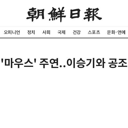
오피니언
정치
사회
국제
건강
스포츠
문화·연예
N '마우스' 주연..이승기와 공조