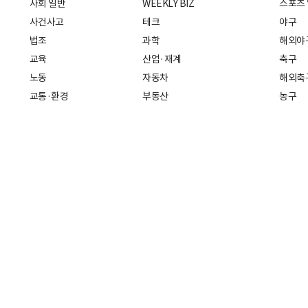
사회 일반
WEEKLY BIZ
스포츠
사건사고
테크
야구
법조
과학
해외야
교육
산업·재계
축구
노동
자동차
해외축
교통·환경
부동산
농구
복지·의료
생활경제
배구
취업
중기·벤처
골프
피플
스타트업 취중잡담
스포츠
부음·인사
경제 일반
아무튼, 주말
머니
건강
전국
증권·금융
조선몰
국제경제
재테크