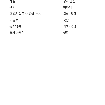
사설
정치 일반
칼럼
청와대
朝鮮칼럼 The Column
국회·정당
태평로
북한
동서남북
외교·국방
경제포커스
행정
만물상
에스프레소
국제
데스크에서
국제 일반
기자의 시각
미국
특파원 칼럼
중국
|
일본
기자수첩
아시아
팔면봉
유럽
ESSAY
중동·아프리카·중남미
전문가 칼럼
해외토픽