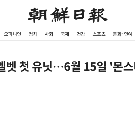
오피니언
정치
사회
국제
건강
스포츠
문화·연예
벳 첫 유닛…6월 15일 '몬스