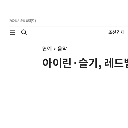
2026년 8월 8일(토)
조선경제
연예
음악
아이린·슬기, 레드벨