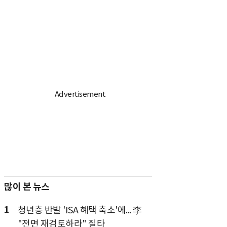
많이 본 뉴스
1
청년층 반발 'ISA 혜택 축소'에... 李
"전면 재검토하라" 질타