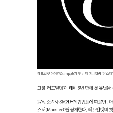
레드벨벳 아이린&amp;슬기 첫 번째 미니앨범 '몬스터'
그룹 '레드벨벳'이 데뷔 6년 만에 첫 유닛을
27일 소속사 SM엔터테인먼트에 따르면, 아
스터(Monster)'를 공개한다. 레드벨벳의 