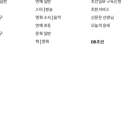
 일반
연예 일반
조선일보 구독신청
스타
|
방송
초판서비스
구
영화 소식
|
음악
신문은 선생님
연예 포토
오늘의 운세
구
문화 일반
책
|
영화
DB조선
음악
|
공연
지면 PDF보기
미술·전시
인물검색
포토
종교·학술
사진검색
방송·미디어
뉴스 라이브러리
건축·디자인
뉴스Q
패션·뷰티
뉴스레터
여행
|
음식·맛집
리빙