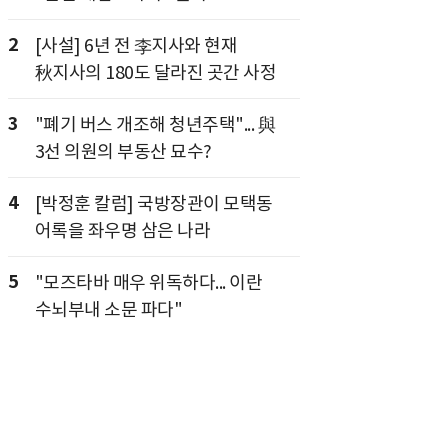
2
[사설] 6년 전 李지사와 현재
秋지사의 180도 달라진 곳간 사정
3
"폐기 버스 개조해 청년주택"... 與
3선 의원의 부동산 묘수?
4
[박정훈 칼럼] 국방장관이 모택동
어록을 좌우명 삼은 나라
5
"모즈타바 매우 위독하다... 이란
수뇌부내 소문 파다"