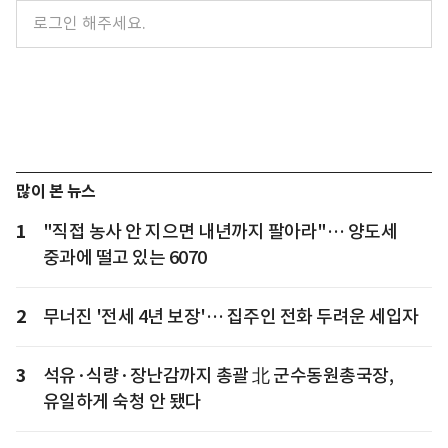
많이 본 뉴스
1
"직접 농사 안 지으면 내년까지 팔아라"… 양도세
중과에 떨고 있는 6070
2
무너진 '전세 4년 보장'… 집주인 전화 두려운 세입자
3
석유·식량·장난감까지 총괄 北 군수동원총국장,
유일하게 숙청 안 됐다