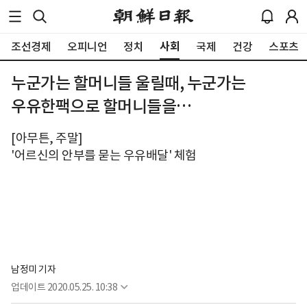
사회
조선경제
오피니언
정치
국제
건강
스포츠
누군가는 할머니들 울릴때, 누군가는
우유한팩으로 할머니들을…
[아무튼, 주말]
'어르신의 안부를 묻는 우유배달' 체험
남정미 기자
업데이트
2020.05.25. 10:38