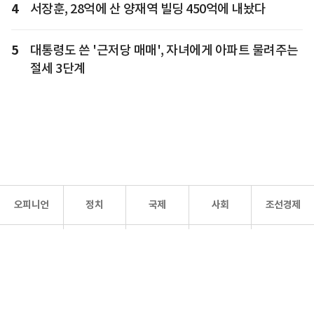
4
서장훈, 28억에 산 양재역 빌딩 450억에 내놨다
5
대통령도 쓴 '근저당 매매', 자녀에게 아파트 물려주는
절세 3단계
오피니언
정치
국제
사회
조선경제
문화·
조선
스포츠
건강
조선몰
연예
리더스
조선일보 공식 SNS