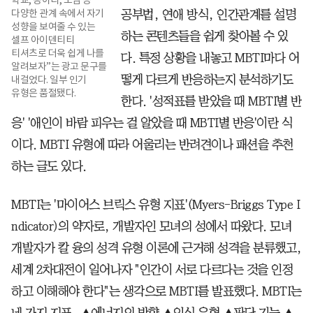
학교, 동아리, 모임 등
다양한 관계 속에서 자기
공부법, 연애 방식, 인간관계를 설명
성향을 보여줄 수 있는
하는 콘텐츠들을 쉽게 찾아볼 수 있
셀프 아이덴티티
티셔츠로 더욱 쉽게 나를
다. 특정 상황을 내놓고 MBTI마다 어
알려보자”는 광고 문구를
떻게 다르게 반응하는지 분석하기도
내걸었다. 일부 인기
유형은 품절됐다.
한다. '성적표를 받았을 때 MBTI별 반
응' '애인이 바람 피우는 걸 알았을 때 MBTI별 반응'이란 식
이다. MBTI 유형에 따라 어울리는 반려견이나 패션을 추천
하는 글도 있다.
MBTI는 '마이어스 브릭스 유형 지표'(Myers-Briggs Type I
ndicator)의 약자로, 개발자인 모녀의 성에서 따왔다. 모녀
개발자가 칼 융의 성격 유형 이론에 근거해 성격을 분류했고,
세계 2차대전이 일어나자 "인간이 서로 다르다는 것을 인정
하고 이해해야 한다"는 생각으로 MBTI를 발표했다. MBTI는
네 가지 지표, ▲에너지의 방향 ▲인식 유형 ▲판단 기능 ▲