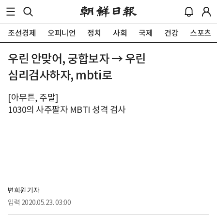
조선경제
오피니언
정치
사회
국제
건강
스포츠
우린 안맞어, 궁합보자 → 우린
심리검사하자, mbti로
[아무튼, 주말]
1030의 사주팔자 MBTI 성격 검사
변희원 기자
입력
2020.05.23. 03:00