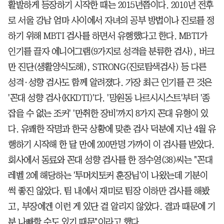
활발하게 등장하기 시작한 때는 2015년쯤이다. 2010년 전후
로 서울 강남 엄마 사이에서 자녀의 공부 방법이나 진로를 정
하기 위해 MBTI 검사를 하면서 유행했다고 한다. MBTI가
인기를 끌자 에니어그램(9가지로 성격을 분류한 검사), 버크
만 진단(생활양식도해), STRONG(진로탐색검사) 등 다른
성격·성향 검사도 함께 알려졌다. 가장 최근 인기를 끈 것은
'꼰대 성향 검사(KKDTI)'다. '망원동 나르시시스트'부터 '종
잡을 수 없는 조커' '만취한 장비'까지 8가지 꼰대 유형이 있
다. 유쾌한 작명과 한국 상황에 맞춘 검사 덕분에 지난 4월 유
행하기 시작해 한 달 만에 200만명 가까이 이 검사를 받았다.
회사에서 동료와 꼰대 성향 검사를 한 정수영(38)씨는 "꼰대
레벨 2에 해당하는 '투머치토커 훈장님'이 나왔는데 기분이
썩 좋진 않았다. 팀 내에서 재미로 팀장 이하만 검사를 해봤
고, 부장에겐 이런 게 있단 걸 알리지 않았다. 결과 때문에 기
분 나빠할 수도 있기 때문"이라고 했다.