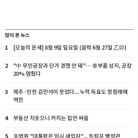
많이 본 뉴스
1
[오늘의 운세] 8월 9일 일요일 (음력 6월 27일 乙卯)
2
"中 무인공장과 단가 경쟁 안 돼"… 車부품 성지, 공장
20% 멈췄다
3
제주·인천 김민석이 웃었다... 누적 득표도 정청래에
역전
4
부동산 치솟으니 커지는 집안 싸움
5
美법원 "대통령은 임시 세입자"... 트럼프 백악관