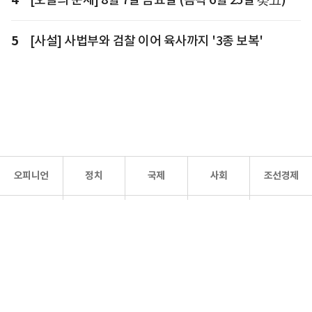
5
[사설] 사법부와 검찰 이어 육사까지 '3종 보복'
오피니언
정치
국제
사회
조선경제
문화·
조선
스포츠
건강
조선몰
연예
리더스
조선일보 공식 SNS