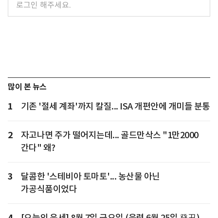
많이 본 뉴스
1
기존 '절세 계좌'까지 칼질... ISA 개편안에 개미들 분통
2
자고나면 주가 떨어지는데... 골드만삭스 "1만2000
간다" 왜?
3
달콤한 '스테비아 토마토'... 농산물 아닌
가공식품이었다
4
[오늘의 운세] 8월 7일 금요일 (음력 6월 25일 癸丑)