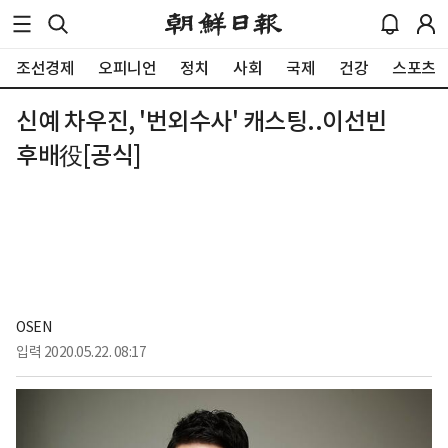
조선경제
오피니언
정치
사회
국제
건강
스포츠
신예 차우진, '번외수사' 캐스팅..이선빈
후배役[공식]
OSEN
입력
2020.05.22. 08:17