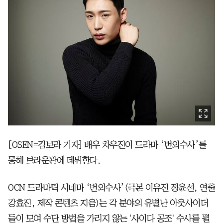
[OSEN=김보라 기자] 배우 차우진이 드라마 ‘번외수사’를
통해 브라운관에 데뷔한다.
OCN 드라마틱 시네마 ‘번외수사’(극본 이유진 정윤선, 연출
강효진, 제작 콘텐츠 지음)는 각 분야의 유별난 아웃사이더
들이 모여 수단 방법을 가리지 않는 '사이다 공조' 수사를 펼