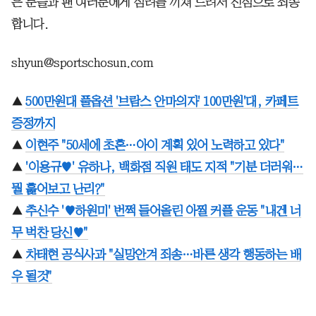
은 분들과 팬 여러분에게 심려를 끼쳐 드려서 진심으로 죄송
합니다.
shyun@sportschosun.com
▲
500만원대 풀옵션 '브람스 안마의자' 100만원'대, 카페트
증정까지
▲
이현주 "50세에 초혼…아이 계획 있어 노력하고 있다"
▲
'이용규♥' 유하나, 백화점 직원 태도 지적 "기분 더러워…
뭘 훑어보고 난리?"
▲
추신수 '♥하원미' 번쩍 들어올린 아찔 커플 운동 "내겐 너
무 벅찬 당신♥"
▲
차태현 공식사과 "실망안겨 죄송…바른 생각 행동하는 배
우 될것"