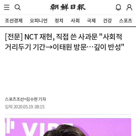
조선경제
오피니언
정치
사회
국제
건강
스포츠
[전문] NCT 재현, 직접 쓴 사과문 "사회적
거리두기 기간→이태원 방문…깊이 반성"
스포츠조선=김수현 기자
입력
2020.05.19. 08:15