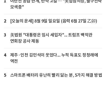
1
이란전 공습 한계, 탄약 고갈… "美합참의장, 출구전략
모색중"
2
[오늘의 운세] 8월 9일 일요일 (음력 6월 27일 乙卯)
3
美법원 "대통령은 임시 세입자"... 트럼프 백악관
연회장 공사 제동
4
제주·인천 김민석이 웃었다... 누적 득표도 정청래에
역전
5
스마트폰 배터리 유난히 빨리 닳는 분, 5가지 해결 방법