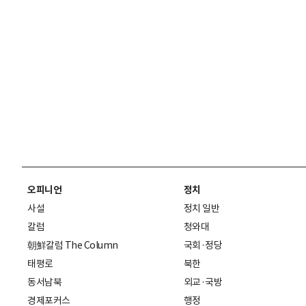
오피니언
정치
사설
정치 일반
칼럼
청와대
朝鮮칼럼 The Column
국회·정당
태평로
북한
동서남북
외교·국방
경제포커스
행정