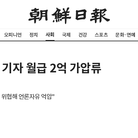
사회
오피니언
정치
국제
건강
스포츠
문화·연예
 기자 월급 2억 가압류
계 위협해 언론자유 억압"