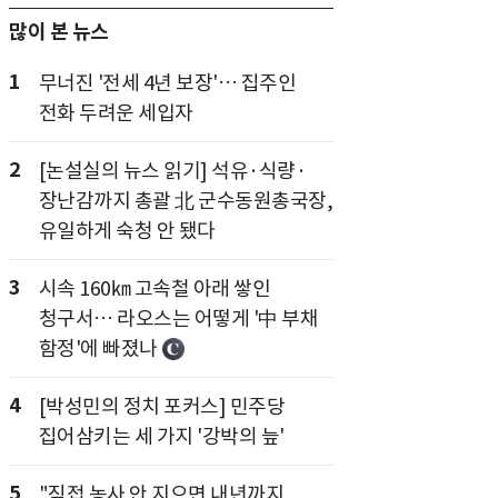
많이 본 뉴스
1
무너진 '전세 4년 보장'… 집주인
전화 두려운 세입자
2
[논설실의 뉴스 읽기] 석유·식량·
장난감까지 총괄 北 군수동원총국장,
유일하게 숙청 안 됐다
3
시속 160㎞ 고속철 아래 쌓인
청구서… 라오스는 어떻게 '中 부채
함정'에 빠졌나
4
[박성민의 정치 포커스] 민주당
집어삼키는 세 가지 '강박의 늪'
5
"직접 농사 안 지으면 내년까지