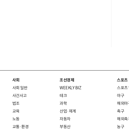
사회
조선경제
스포츠
사회 일반
WEEKLY BIZ
스포츠
사건사고
테크
야구
법조
과학
해외야
교육
산업·재계
축구
노동
자동차
해외축
교통·환경
부동산
농구