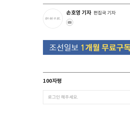
손호영 기자
편집국 기자
100자평