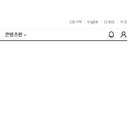
신문구독
|
English
|
日本語
|
中文
콘텐츠판