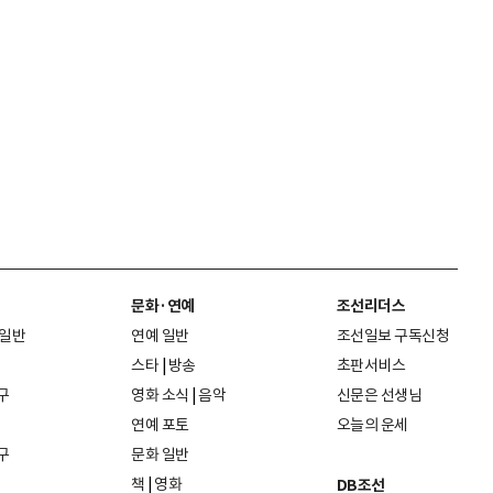
문화·연예
조선리더스
 일반
연예 일반
조선일보 구독신청
스타
|
방송
초판서비스
구
영화 소식
|
음악
신문은 선생님
연예 포토
오늘의 운세
구
문화 일반
책
|
영화
DB조선