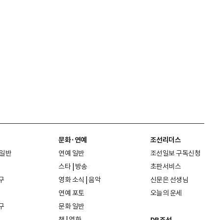
문화·연예
조선리더스
 일반
연예 일반
조선일보 구독신청
스타
|
방송
초판서비스
구
영화 소식
|
음악
신문은 선생님
연예 포토
오늘의 운세
구
문화 일반
책
|
영화