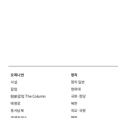
오피니언
정치
사설
정치 일반
칼럼
청와대
朝鮮칼럼 The Column
국회·정당
태평로
북한
동서남북
외교·국방
경제포커스
행정