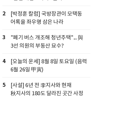
2
[박정훈 칼럼] 국방장관이 모택동
어록을 좌우명 삼은 나라
3
"폐기 버스 개조해 청년주택"... 與
3선 의원의 부동산 묘수?
4
[오늘의 운세] 8월 8일 토요일 (음력
6월 26일 甲寅)
5
[사설] 6년 전 李지사와 현재
秋지사의 180도 달라진 곳간 사정