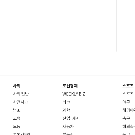
사회
조선경제
스포츠
사회 일반
WEEKLY BIZ
스포츠
사건사고
테크
야구
법조
과학
해외야
교육
산업·재계
축구
노동
자동차
해외축
교통·환경
부동산
농구