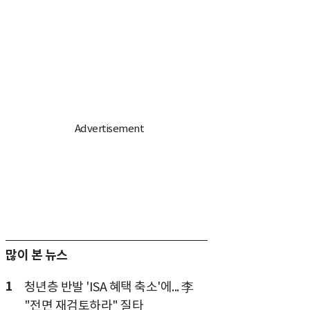
많이 본 뉴스
1
청년층 반발 'ISA 혜택 축소'에... 李
"전면 재검토하라" 질타